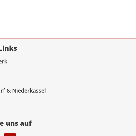
Links
erk
rf & Niederkassel
ie uns auf