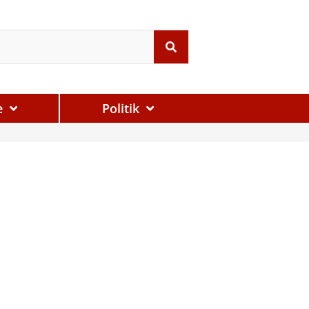
e
Politik
d