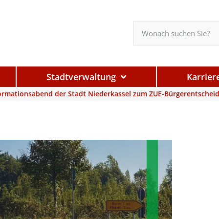
Stadtverwaltung
Karrier
formationsabend der Stadt Niederkassel zum ZUE-Bürgerentschei