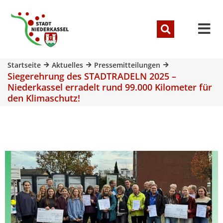
Startseite
Aktuelles
Pressemitteilungen
Siegerehrung des STADTRADELN 2025 –
Niederkassel erradelt rund 99.000 Kilometer für
den Klimaschutz!