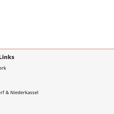
Links
erk
rf & Niederkassel