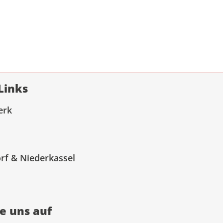
Links
erk
rf & Niederkassel
ie uns auf