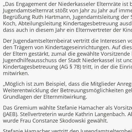
„Das Engagement der Niederkasseler Elternräte ist
Jugendamtselternrat stößt von Jahr zu Jahr auf imme
Begrüßung Ruth Hartmann, Jugendamtsleitung der 
Koch, Abteilungsleitung Kindertagesbetreuung ausdrü
dass auch in diesem Jahr ein Elternvertreter der Kin
Der Jugendamtselternbeirat vertritt die Interesse
den Trägern von Kindertageseinrichtungen. Auf die
der Eltern gestärkt, zumal die gewählte Vorsitzende
Jugendhilfeausschuss der Stadt Niederkassel ist un
Kindertagesbetreuung (AG § 78) tritt, in der die Ei
mitwirken.
„Möglich ist zum Beispiel, dass die Mitglieder Anr
Weiterentwicklung der Betreuungsmöglichkeiten geb
Grundlagen der Elternmitwirkung.
Das Gremium wählte Stefanie Hamacher als Vorsitz
(JAEB). Stellvertreterin wurde Kathrin Langenbach. A
wurde Frau Constanze Skodowski gewählt.
Stefanie Hamacher vertritt den Jugendamtselternbe