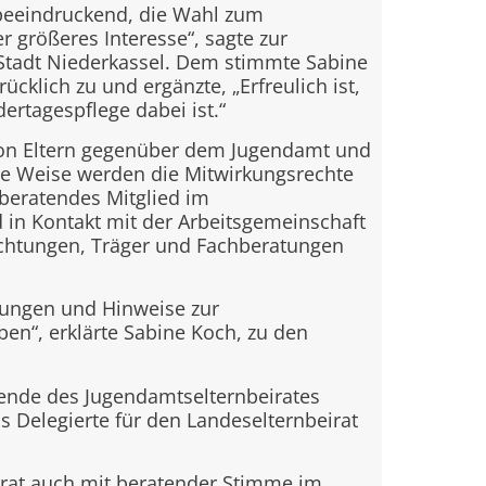
 beeindruckend, die Wahl zum
r größeres Interesse“, sagte zur
Stadt Niederkassel. Dem stimmte Sabine
cklich zu und ergänzte, „Erfreulich ist,
dertagespflege dabei ist.“
n von Eltern gegenüber dem Jugendamt und
se Weise werden die Mitwirkungsrechte
 beratendes Mitglied im
d in Kontakt mit der Arbeitsgemeinschaft
nrichtungen, Träger und Fachberatungen
egungen und Hinweise zur
en“, erklärte Sabine Koch, zu den
ende des Jugendamtselternbeirates
ls Delegierte für den Landeselternbeirat
irat auch mit beratender Stimme im