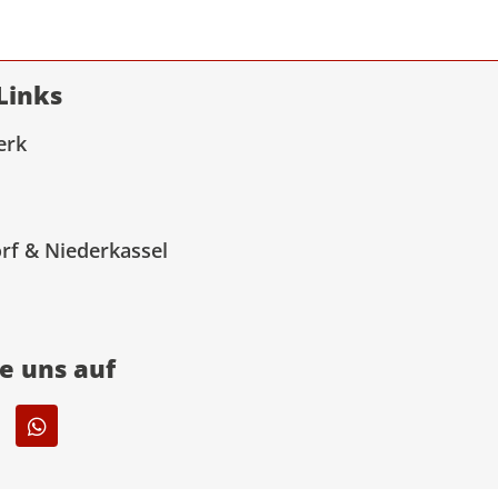
Links
erk
rf & Niederkassel
ie uns auf